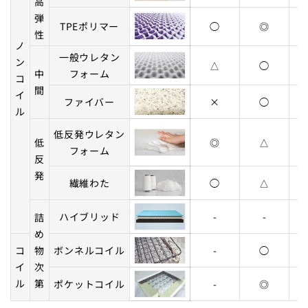
高
弾
TPEポリマー
◯
◎
性
ノ
一般ウレタン
ン
△
◯
中
フォーム
コ
間
イ
ファイバー
×
◯
ル
低反発ウレタン
低
◎
△
フォーム
反
発
繊維わた
◯
△
ハイブリッド
-
-
詰
め
コ
物
ボンネルコイル
-
◯
イ
次
ル
第
ポケットコイル
-
◎