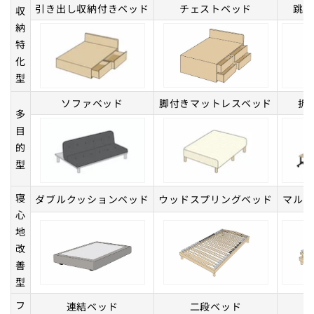
引き出し収納付きベッド
チェストベッド
跳ね
収
納
特
化
型
ソファベッド
脚付きマットレスベッド
折
多
目
的
型
寝
ダブルクッションベッド
ウッドスプリングベッド
マルチ
心
地
改
善
型
フ
連結ベッド
二段ベッド