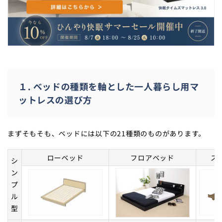
１. ベッドの種類を軸とした一人暮らし用マ
ットレスの選び方
まずそもそも、ベッドには以下の21種類のものがあります。
ローベッド
フロアベッド
ス
シ
ン
プ
ル
型