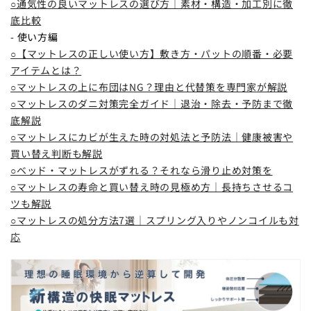
○通気性の良いマットレスの選び方｜素材・構造・加工別に徹
底比較
- 使い方編
○【マットレスの正しい使い方】敷き方・パットの順番・必要
アイテムとは？
○マットレスの上に布団はNG？理由と代替策を専門家が解説
○マットレスのダニ対策完全ガイド｜退治・除去・予防まで徹
底解説
○マットレスにカビが生えた時の対処法と予防法｜健康被害や
買い替え判断も解説
○ベッド・マットレスがずれる？それなら滑り止め対策を
○マットレスの寿命と買い替え時の見極め方｜長持ちさせるコ
ツも解説
○マットレスの処分方法7選｜スプリング入りやノンコイルも対
応