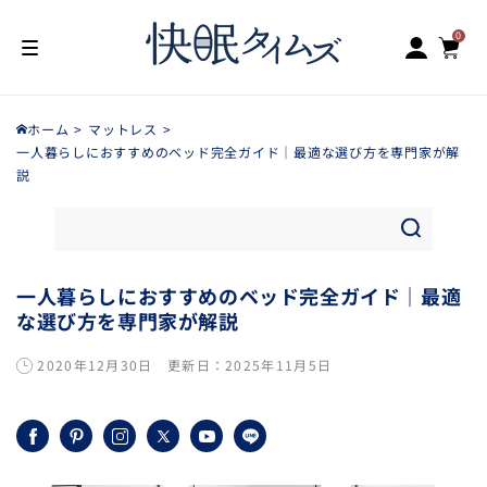
ロ
0
コンテン
カ
個
の
グ
ツに進む
ア
0
ー
イ
テ
イ
ム
ト
ン
ホーム
マットレス
一人暮らしにおすすめのベッド完全ガイド｜最適な選び方を専門家が解
説
一人暮らしにおすすめのベッド完全ガイド｜最適
な選び方を専門家が解説
2020年12月30日
更新日：
2025年11月5日
Facebook
Pinterest
Instagram
X
YouTube
LINE
(Twitter)