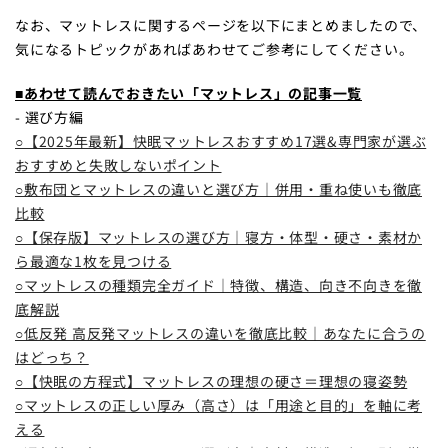
なお、マットレスに関するページを以下にまとめましたので、
気になるトピックがあればあわせてご参考にしてください。
■あわせて読んでおきたい「マットレス」の記事一覧
- 選び方編
○【2025年最新】快眠マットレスおすすめ17選&専門家が選ぶ
おすすめと失敗しないポイント
○敷布団とマットレスの違いと選び方｜併用・重ね使いも徹底
比較
○【保存版】マットレスの選び方｜寝方・体型・硬さ・素材か
ら最適な1枚を見つける
○マットレスの種類完全ガイド｜特徴、構造、向き不向きを徹
底解説
○低反発 高反発マットレスの違いを徹底比較｜あなたに合うの
はどっち？
○【快眠の方程式】マットレスの理想の硬さ＝理想の寝姿勢
○マットレスの正しい厚み（高さ）は「用途と目的」を軸に考
える