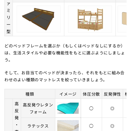
ァ
ミ
リ
ー
型
どのベッドフレームを選ぶか（もしくはベッドなしにするか）
は、生活スタイルや必要な機能性をもとに選ぶようにしましょ
う。
そして、お目当てのベッドが決まったら、それをもとに組み合
わせのよい種類のマットレスを絞っていきましょう。
種類
イメージ
体圧分散
反発弾性
横
高
高反発ウレタン
◯
◎
反
フォーム
発
・
ラテックス
◯
◎