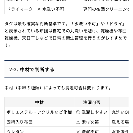
ドライマーク
× 水洗い不可
専門の布団クリーニング
タグは最も確実な判断基準です。「水洗い不可」や「ドライ」
と表示されている布団は自宅での丸洗いを避け、乾燥機や布団
乾燥機、天日干しなどで日常の衛生管理を行うのがおすすめで
す。
2-2. 中材で判断する
中材（中綿の種類）によっても洗濯可否は変わります。
中材
洗濯可否
ポリエステル・アクリルなど化繊
◎ 洗濯しやすい
丸洗いO
固綿入り布団
△ 素材次第
洗える場
ウレタン
× 洗濯不可
水を吸う