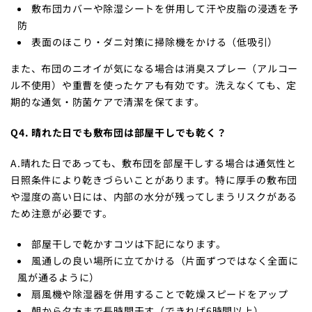
敷布団カバーや除湿シートを併用して汗や皮脂の浸透を予
防
表面のほこり・ダニ対策に掃除機をかける（低吸引）
また、布団のニオイが気になる場合は消臭スプレー（アルコー
ル不使用）や重曹を使ったケアも有効です。洗えなくても、定
期的な通気・防菌ケアで清潔を保てます。
Q4. 晴れた日でも敷布団は部屋干しでも乾く？
A.晴れた日であっても、敷布団を部屋干しする場合は通気性と
日照条件により乾きづらいことがあります。特に厚手の敷布団
や湿度の高い日には、内部の水分が残ってしまうリスクがある
ため注意が必要です。
部屋干しで乾かすコツは下記になります。
風通しの良い場所に立てかける（片面ずつではなく全面に
風が通るように）
扇風機や除湿器を併用することで乾燥スピードをアップ
朝から夕方まで長時間干す（できれば6時間以上）