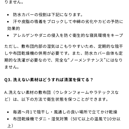
りません。
防水カバーの役割は下記になります。
汗や皮脂の吸着をブロックして中綿の劣化やカビの予防に
効果的
アレルゲンやダニの侵入を防ぐ衛生的な寝具環境をキープ
ただし、敷布団内部の湿気はこもりやすいため、定期的な陰干
しや布団乾燥機の併用が必要です。また、防水カバー自体も定
期的な洗濯が必要なので、完全な“ノーメンテナンス”にはなり
ません。
Q3. 洗えない素材はどうすれば清潔を保てる？
A.洗えない素材の敷布団（ウレタンフォームやラテックスな
ど）は、以下の方法で衛生状態を保つことができます。
毎週〜月1で陰干し・風通しの良い場所で立てかけ乾燥
布団乾燥機でダニ・湿気対策（50℃以上の温風で10分以
上）