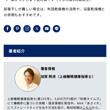
部屋干しが難しい場合は、布団乾燥機の活用や、浴室乾燥機と
の併用もおすすめです。
Facebook
Pinterest
Instagram
X
YouTube
LINE
(Twitter)
著者紹介
著者情報
加賀 照虎（上級睡眠健康指導士）
上級睡眠健康指導士(第235号)。3,000万PV超の「快眠タイムズ」
にて睡眠学に基づいた快眠・寝具情報を発信中。NHK「あさイチ」
にてストレートネックを治す方法を紹介。取材依頼は
こちら
から。