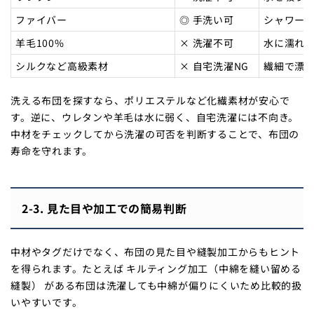
ファイバー
◎ 手洗い可
シャワー
羊毛100%
× 洗濯不可
水に濡れ
シルクなど高級素材
× 自宅洗濯NG
繊細で漂
洗える布団を探すなら、ポリエステルなど化繊素材が安心で
す。逆に、ウレタンや羊毛は水に弱く、自宅洗濯には不向き。
中材をチェックしてから洗濯の可否を判断することで、布団の
寿命を守れます。
2-3. 見た目や加工での簡易判断
中材やタグだけでなく、布団の見た目や縫製加工からもヒント
を得られます。たとえば キルティング加工（中綿を縫い留める
縫製） がある布団は洗濯しても中綿が偏りにくいため比較的扱
いやすいです。