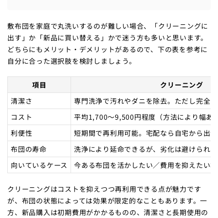
敷布団を家庭で丸洗いするのが難しい場合、「クリーニングに
出す」か「新品に買い替える」かで迷う方も多いと思います。
どちらにもメリット・デメリットがあるので、下の表を参考に
自分に合った選択肢を検討しましょう。
項目
クリーニング
清潔さ
専門洗浄で汚れやダニを除去。ただし完全に
コスト
平均1,700〜9,500円程度（方法により幅あ
利便性
短期間で再利用可能。宅配なら自宅から出せ
布団の寿命
洗浄により延命できるが、劣化は避けられな
向いているケース
今ある布団を活かしたい／費用を抑えたい場
クリーニングはコストを抑えつつ再利用できる点が魅力です
が、布団の状態によっては効果が限定的なこともあります。一
方、新品購入は初期費用がかかるものの、清潔さと長期使用の