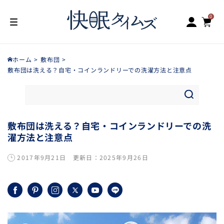
ロ
0
コンテン
カ
個
の
グ
ツに進む
ア
0
ー
イ
テ
イ
ム
ト
ン
ホーム
敷布団
敷布団は洗える？自宅・コインランドリーでの洗濯方法と注意点
敷布団は洗える？自宅・コインランドリーでの洗
濯方法と注意点
2017年9月21日
更新日：
2025年9月26日
Facebook
Pinterest
Instagram
X
YouTube
LINE
(Twitter)