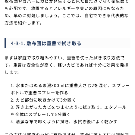
敷布団やカバーにカビが発生すると見た目だけでなく衛生面で
も心配です。放置するとアレルギーや臭いの原因にもなるた
め、早めに対処しましょう。ここでは、自宅でできる代表的な
方法を紹介します。
4-3-1. 敷布団は重曹で拭き取る
まずは家庭で取り組みやすい、重曹を使った拭き取り方法で
す。重曹は安全性が高く、軽いカビであれば十分に効果を発揮
します。
水またはぬるま湯300mlに重曹大さじ2を混ぜ、スプレー
ボトルで重曹スプレーを作る
カビ部分に吹きかけて3分置く
浮き上がったカビをつまむように拭き取り、エタノール
を全体にスプレーして5分置く
清潔な布で叩くように拭き、水拭き後によく乾かす
この方法は軽度のカビに有効ですが、完全に落とすには複数回