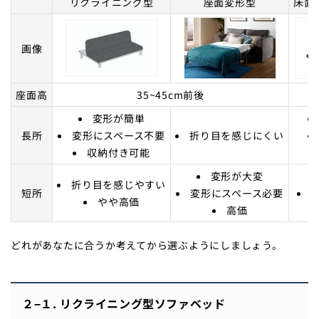
リクライニング型
座面変形型
床置
画像
座面高
35~45cm前後
変形が簡単
長所
変形にスペース不要
折り目を感じにくい
収納付き可能
変形が大変
折り目を感じやすい
短所
変形にスペース必要
やや高価
高価
どれがあなたに合うか考えてから選ぶようにしましょう。
２−１. リクライニング型ソファベッド