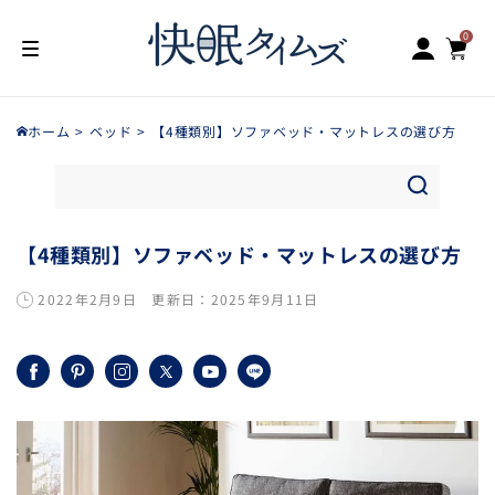
ロ
0
コンテン
カ
個
の
グ
ツに進む
ア
0
ー
イ
テ
イ
ム
ト
ン
ホーム
ベッド
【4種類別】ソファベッド・マットレスの選び方
【4種類別】ソファベッド・マットレスの選び方
2022年2月9日
更新日：
2025年9月11日
Facebook
Pinterest
Instagram
X
YouTube
LINE
(Twitter)