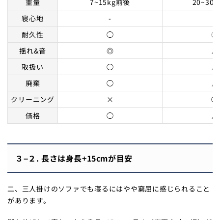
重量
7~15kg前後
20~30
寝心地
-
-
耐久性
◯
◎
揺れ&音
◎
△
取扱い
◯
△
廃棄
◯
△
クリーニング
×
◯
価格
◯
△
３−２. 長さは身長+15cmが目安
二、三人掛けのソファでも寝るにはやや窮屈に感じられること
があります。