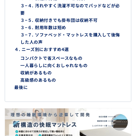
３−４. 汚れやすく洗濯不可なのでパッドなどが必
要
３−５. 収納付きでも掛布団は収納不可
３−６. 耐用年数は短め
３−７. ソファベッド・マットレスを購入して後悔
した人の声
４. ニーズ別におすすめ4選
コンパクトで省スペースなもの
一人暮らしに向くおしゃれなもの
収納があるもの
高級感のあるもの
最後に