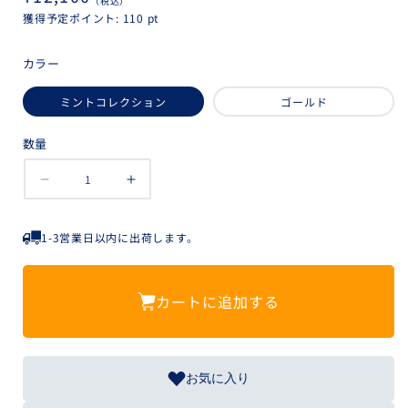
（税込）
常
獲得予定ポイント:
110
pt
価
カラー
格
ミントコレクション
ゴールド
数量
ラ
ラ
グ
グ
ジ
ジ
1-3営業日以内に出荷します。
ュ
ュ
ア
ア
リ
リ
カートに追加する
ー
ー
ア
ア
イ
イ
お気に入り
ピ
ピ
ロ
ロ