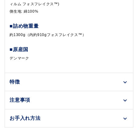
ィルム フォスフレイクス™)
側生地: 綿100%
■詰め物重量
約1300g（内約910gフォスフレイクス™）
■原産国
デンマーク
特徴
注意事項
お手入れ方法