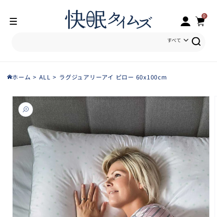
ロ
0
コンテン
カ
個
の
グ
ツに進む
ア
0
ー
イ
テ
イ
ム
ト
ン
すべて
ホーム
ALL
ラグジュアリーアイ ピロー 60x100cm
商品情報
にスキッ
プ