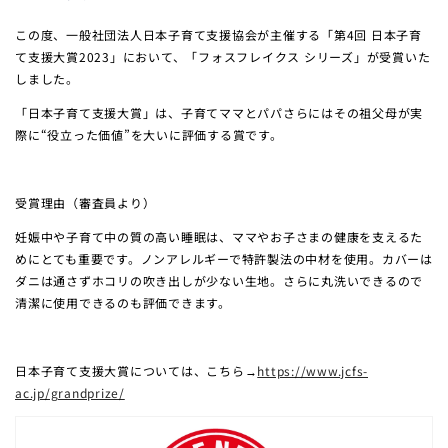
この度、一般社団法人日本子育て支援協会が主催する「第4回 日本子育
て支援大賞2023」において、「フォスフレイクス シリーズ」が受賞いた
しました。
3.
お支払い画面の注文詳細で、ポイント利用分が適用されてい
「日本子育て支援大賞」は、子育てママとパパさらにはその祖父母が実
⚠️ クーポンが適用されない場合
ることを確認できます。
際に“役立った価値”を大いに評価する賞です。
ご購入手続きへ進み、コードをクーポンコード欄に貼り付けて
ください。
受賞理由（審査員より）
妊娠中や子育て中の質の高い睡眠は、ママやお子さまの健康を支えるた
めにとても重要です。ノンアレルギーで特許製法の中材を使用。カバーは
ダニは通さずホコリの吹き出しが少ない生地。さらに丸洗いできるので
清潔に使用できるのも評価できます。
日本子育て支援大賞については、こちら→
https://www.jcfs-
ac.jp/grandprize/