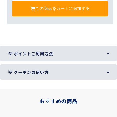
この商品をカートに追加する
💡 ポイントご利用方法
※ポイントのご利用には
ログイン（会員登録）
が必要です。
💡 クーポンの使い方
1.
カート内の「使用するポイント」欄に利用するポイント数を
入力し、下部のボタンを押してください。
1.
クーポン画像を押すと、「クーポンを獲得しました。」と表
示されます。
おすすめの商品