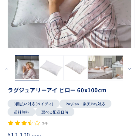
モ
ー
ダ
ル
で
メ
デ
ィ
ラグジュアリーアイ ピロー 60x100cm
ア
(1)
(
3回払い対応(ペイディ)
PayPay・楽天Pay対応
を
開
送料無料
選べる配送日時
く
3件
通
¥12,100