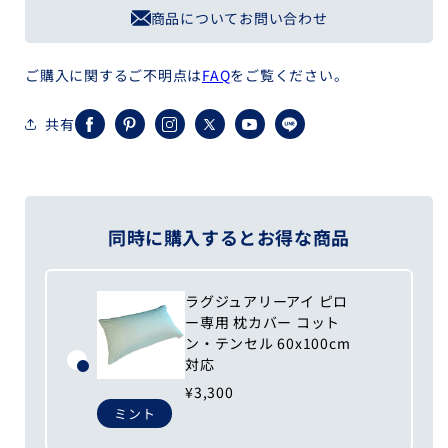
商品についてお問い合わせ
ー
ー
60x100cm
60x100cm
の
の
ご購入に関するご不明点は
FAQ
をご覧ください。
数
数
量
量
共有
Facebook
Pinterest
Instagram
X
YouTube
LINE
を
を
(Twitter)
減
増
ら
や
す
す
同時に購入するとお得な商品
ラグジュアリーアイ ピロ
ー専用 枕カバー コット
ン・テンセル 60x100cm
対応
¥3,300
ミント