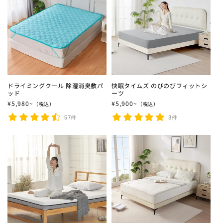
ドライミングクール 除湿消臭敷パ
快眠タイムズ のびのびフィットシ
ッド
ーツ
通常価格
¥5,980~
通常価格
¥5,900~
（税込）
（税込）
57件
3件