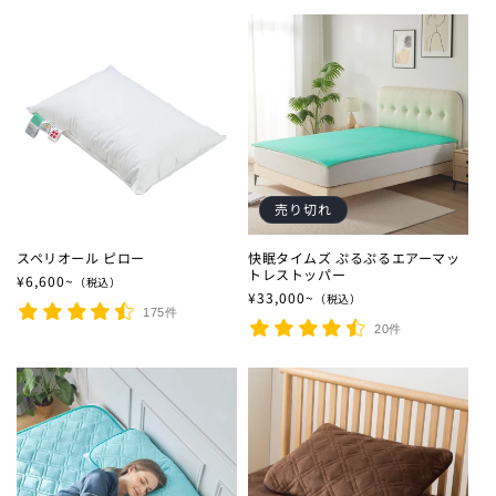
売り切れ
スペリオール ピロー
快眠タイムズ ぷるぷるエアーマッ
トレストッパー
通常価格
¥6,600~
（税込）
通常価格
¥33,000~
（税込）
175件
20件