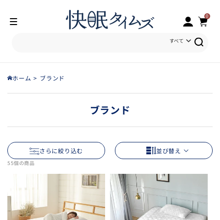
ロ
0
コンテン
カ
個
の
グ
ツに進む
ア
0
ー
イ
テ
イ
ム
ト
ン
すべて
ホーム
ブランド
ブランド
並び替え
さらに絞り込む
55個の商品