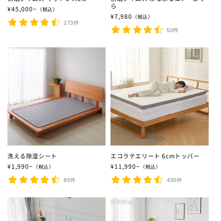
ら
通常価格
¥45,000~
（税込）
通常価格
¥7,980
（税込）
273件
50件
洗える除湿シート
エコラテエリート 6cmトッパー
通常価格
¥1,990~
通常価格
¥11,990~
（税込）
（税込）
85件
450件