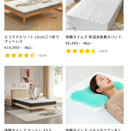
エコラテエリート 10cm三つ折り
快眠タイムズ 除湿消臭敷きパッド
マットレス
通常価格
¥6,480~
（税込）
通常価格
¥16,990~
（税込）
188件
765件
快眠タイムズ マットレス3.0
快眠タイムズ ぷるぷるエアーまく