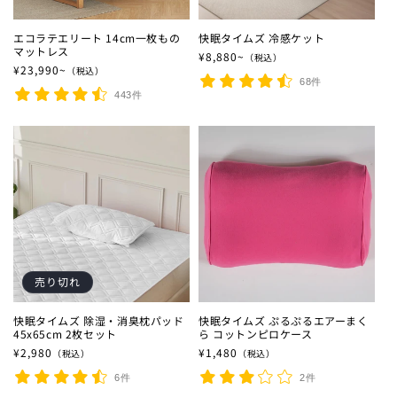
エコラテエリート 14cm一枚もの
快眠タイムズ 冷感ケット
マットレス
通常価格
¥8,880~
（税込）
通常価格
¥23,990~
（税込）
68件
443件
売り切れ
快眠タイムズ 除湿・消臭枕パッド
快眠タイムズ ぷるぷるエアーまく
45x65cm 2枚セット
ら コットンピロケース
通常価格
¥2,980
通常価格
¥1,480
（税込）
（税込）
6件
2件