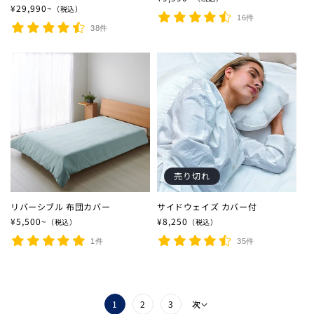
通常価格
¥29,990~
（税込）
16件
38件
売り切れ
リバーシブル 布団カバー
サイドウェイズ カバー付
通常価格
¥5,500~
通常価格
¥8,250
（税込）
（税込）
1件
35件
1
2
3
次へ