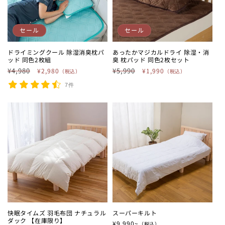
セール
セール
ドライミングクール 除湿消臭枕パ
あったかマジカルドライ 除湿・消
ッド 同色2枚組
臭 枕パッド 同色2枚セット
通常価格
¥4,980
セール価格
通常価格
¥5,990
セール価格
¥2,980
¥1,990
（税込）
（税込）
7件
快眠タイムズ 羽毛布団 ナチュラル
スーパーキルト
ダック 【在庫限り】
通常価格
¥9,990~
（税込）